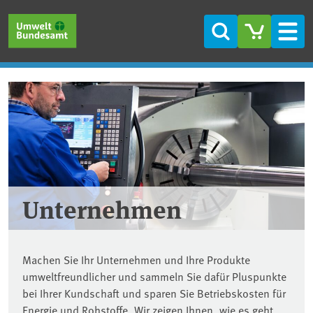
Direkt zum Inhalt
Direkt zum Hauptmenü
Direkt zur Fußzeile
Suche
Men
Unternehmen
Machen Sie Ihr Unternehmen und Ihre Produkte
umweltfreundlicher und sammeln Sie dafür Pluspunkte
bei Ihrer Kundschaft und sparen Sie Betriebskosten für
Energie und Rohstoffe. Wir zeigen Ihnen, wie es geht.