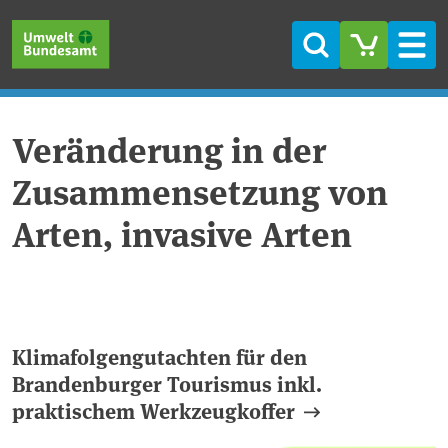
Direkt zum Inhalt
Direkt zum Hauptmenü
Direkt zur Fußzeile
Suche
Men
Veränderung in der
Zusammensetzung von
Arten, invasive Arten
Klimafolgengutachten für den
Brandenburger Tourismus inkl.
praktischem Werkzeugkoffer