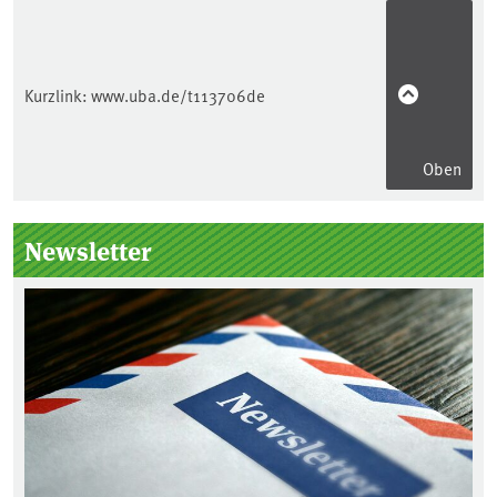
Kurzlink:
www.uba.de/t113706de
Oben
Seitenleiste
Newsletter