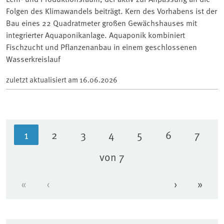
Folgen des Klimawandels beiträgt. Kern des Vorhabens ist der
Bau eines 22 Quadratmeter großen Gewächshauses mit
integrierter Aquaponikanlage. Aquaponik kombiniert
Fischzucht und Pflanzenanbau in einem geschlossenen
Wasserkreislauf
zuletzt aktualisiert am
16.06.2026
1
2
3
4
5
6
7
Aktuelle Seite
Seite
Seite
Seite
Seite
Seite
Seite
von 7
«
‹
›
»
Erste Seite
Vorherige Seite
Nächste Se
Letzt