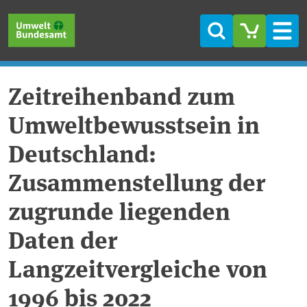
Direkt zum Inhalt
Direkt zum Hauptmenü
Direkt zur Fußzeile
Suche
Men
Zeitreihenband zum
Umweltbewusstsein in
Deutschland:
Zusammenstellung der
zugrunde liegenden
Daten der
Langzeitvergleiche von
1996 bis 2022