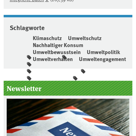
Schlagworte
Klimaschutz
Umweltschutz
Nachhaltiger Konsum
Umweltbewusstsein
Umweltpolitik
Umweltverhalten
Umweltengagement
Seitenleiste
Newsletter