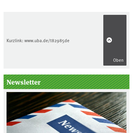
Kurzlink:
www.uba.de/t82985de
Oben
Seitenleiste
Newsletter