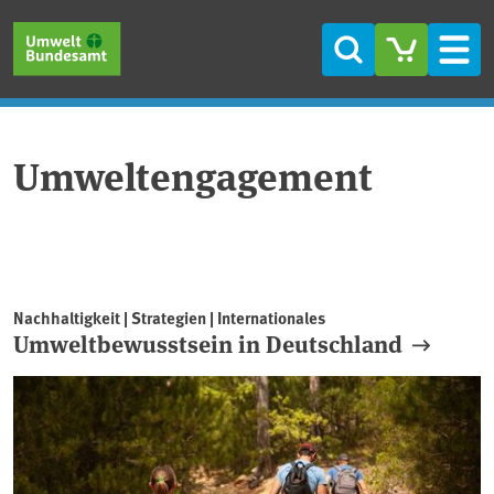
Direkt zum Inhalt
Direkt zum Hauptmenü
Direkt zur Fußzeile
Suche
Men
Umweltengagement
Nachhaltigkeit | Strategien | Internationales
Umweltbewusstsein in Deutschland