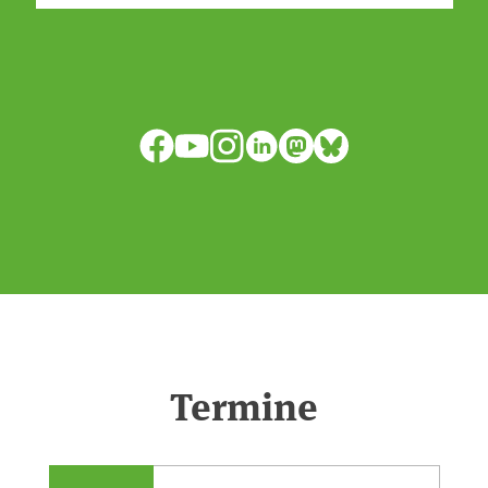
isode:0e7cf1c4b819c26d/
anpassen?🤔Antworten auf diese und
weitere Fragen auf unserer Webseite:
www.uba.de/trockenheit #Trockenheit
Facebook
YouTube
Instagram
LinkedIn
Mastodon
Bluesky
#Klimawandel
Termine