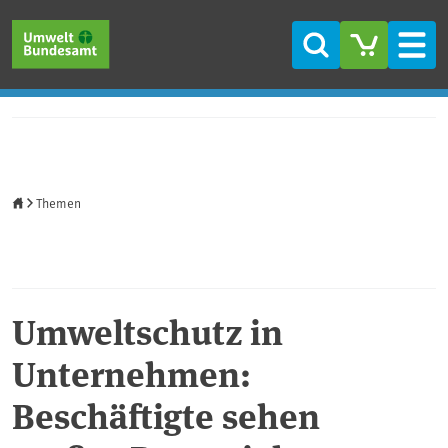
Direkt zum Inhalt
Direkt zum Hauptmenü
Direkt zur Fußzeile
Suche
Men
Startseite
Themen
Umweltschutz in
Unternehmen:
Beschäftigte sehen