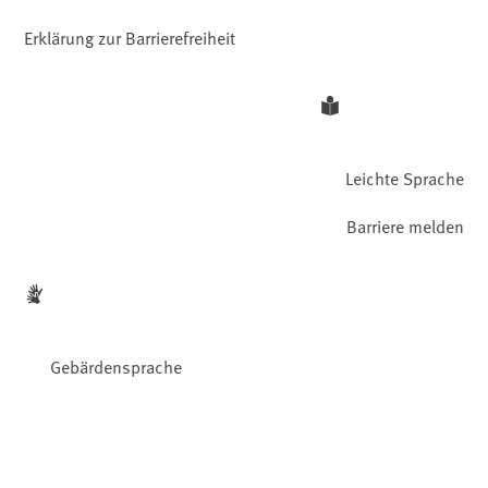
Erklärung zur Barrierefreiheit
Leichte Sprache
Barriere melden
Gebärdensprache
Facebook
YouTube
Instagram
LinkedIn
Mastodon
Bluesky