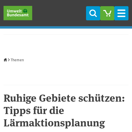
Direkt zum Inhalt
Direkt zum Hauptmenü
Direkt zur Fußzeile
Suche
Men
Startseite
Themen
Ruhige Gebiete schützen:
Tipps für die
Lärmaktionsplanung