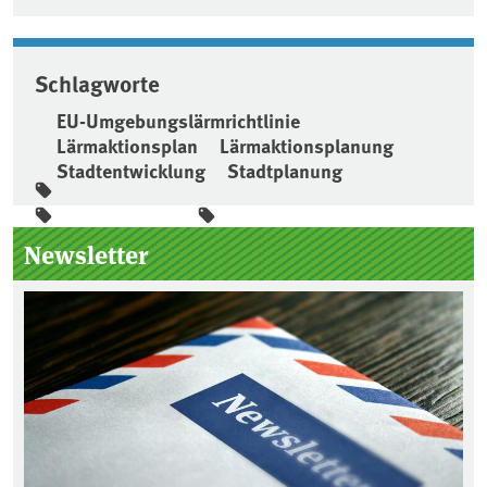
Schlagworte
EU-Umgebungslärmrichtlinie
Lärmaktionsplan
Lärmaktionsplanung
Stadtentwicklung
Stadtplanung
Seitenleiste
Newsletter