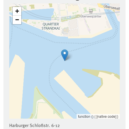
+
−
function () { [native code] }
Harburger Schloßstr. 6-12