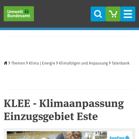
Direkt zum Inhalt
Direkt zum Hauptmenü
Direkt zur Fußzeile
Suche
Men
Startseite
Themen
Klima | Energie
Klimafolgen und Anpassung
Tatenbank
KLEE - Klimaanpassung
Einzugsgebiet Este