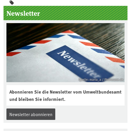
Seitenleiste
Newsletter
Quelle: maria_a / Photocase.de
Abonnieren Sie die Newsletter vom Umweltbundesamt
und bleiben Sie informiert.
Newsletter abonnieren