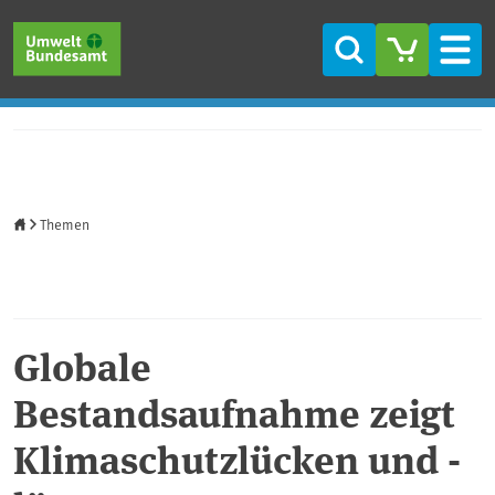
Direkt zum Inhalt
Direkt zum Hauptmenü
Direkt zur Fußzeile
Suche
Men
Startseite
Themen
Globale
Bestandsaufnahme zeigt
Klimaschutzlücken und -