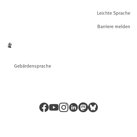
Leichte Sprache
Barriere melden
Gebärdensprache
Facebook
YouTube
Instagram
LinkedIn
Mastodon
Bluesky