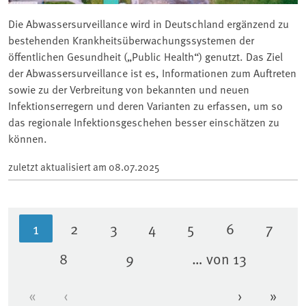
Die Abwassersurveillance wird in Deutschland ergänzend zu
bestehenden Krankheitsüberwachungssystemen der
öffentlichen Gesundheit („Public Health“) genutzt. Das Ziel
der Abwassersurveillance ist es, Informationen zum Auftreten
sowie zu der Verbreitung von bekannten und neuen
Infektionserregern und deren Varianten zu erfassen, um so
das regionale Infektionsgeschehen besser einschätzen zu
können.
zuletzt aktualisiert am
08.07.2025
1
2
3
4
5
6
7
Aktuelle Seite
Seite
Seite
Seite
Seite
Seite
Seite
8
9
… von 13
Seite
Seite
«
‹
›
»
Erste Seite
Vorherige Seite
Nächste Se
Letzt