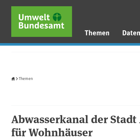
Direkt zum Inhalt
Direkt zum Hauptmenü
Direkt zur Fußzeile
Themen
Date
Startseite
Themen
Abwasserkanal der Stadt
für Wohnhäuser