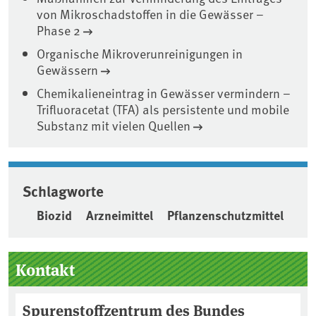
von Mikroschadstoffen in die Gewässer –
Phase 2
Organische Mikroverunreinigungen in
Gewässern
Chemikalieneintrag in Gewässer vermindern –
Trifluoracetat (TFA) als persistente und mobile
Substanz mit vielen Quellen
Schlagworte
Biozid
Arzneimittel
Pflanzenschutzmittel
Seitenleiste
Kontakt
Spurenstoffzentrum des Bundes