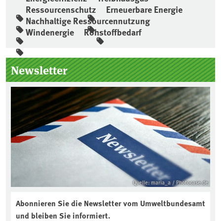
Ressourcenschutz
Erneuerbare Energie
Nachhaltige Ressourcennutzung
Windenergie
Rohstoffbedarf
Seitenleiste
Newsletter
Quelle: maria_a / Photocase.de
Abonnieren Sie die Newsletter vom Umweltbundesamt
und bleiben Sie informiert.