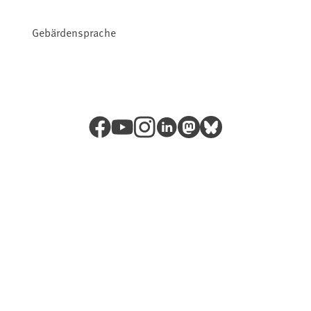
Gebärdensprache
Facebook
YouTube
Instagram
LinkedIn
Mastodon
Bluesky