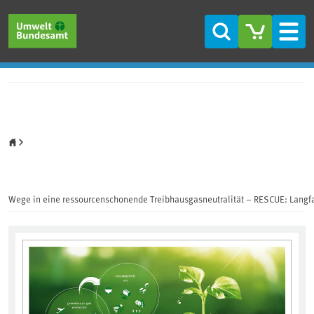
Direkt zum Inhalt
Direkt zum Hauptmenü
Direkt zur Fußzeile
Suche
Men
Startseite
Wege in eine ressourcenschonende Treibhausgasneutralität – RESCUE: Langf