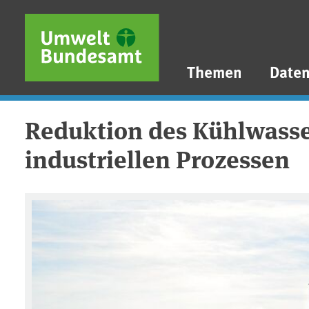
Direkt zum Inhalt
Direkt zum Hauptmenü
Direkt zur Fußzeile
Themen
Date
Reduktion des Kühlwasse
industriellen Prozessen