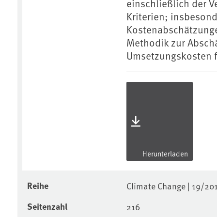
einschließlich der V
Kriterien; insbeson
Kostenabschätzung
Methodik zur Abschä
Umsetzungskosten fü
Herunterladen
Reihe
Climate Change | 19/20
Seitenzahl
216