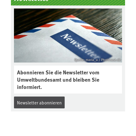
Boden des Jahres ausgewählt und
was passiert eigentlich während
eines solchen Bodenjahres? Infos
dazu gibt es im aktuellen Podcast
„Soilcast“. Jetzt reinhören:
https://soilcast.de/interview/sc20
2-interview-die-kuer-der-krume/
Quelle: maria_a / Photocase.de
Abonnieren Sie die Newsletter vom
Umweltbundesamt und bleiben Sie
informiert.
Newsletter abonnieren