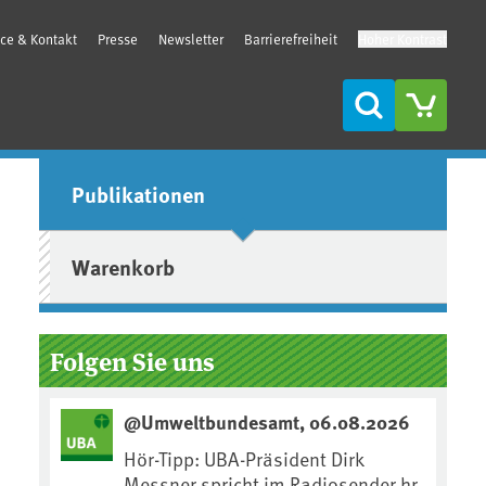
ice & Kontakt
Presse
Newsletter
Barrierefreiheit
Hoher Kontrast
Suche
Seitenleiste
Publikationen
Warenkorb
Folgen Sie uns
@Umweltbundesamt, 06.08.2026
Hör-Tipp: UBA-Präsident Dirk
Messner spricht im Radiosender hr