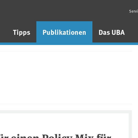
Serv
n
Tipps
Publikationen
Das UBA
ür einen Policy Mix für