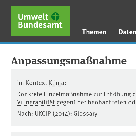
Direkt zum Inhalt
Direkt zum Hauptmenü
Direkt zur Fußzeile
Themen
Date
Anpassungsmaßnahme
im Kontext
Klima
:
Konkrete Einzelmaßnahme zur Erhöhung 
Vulnerabilität
gegenüber beobachteten ode
Nach: UKCIP (2014): Glossary