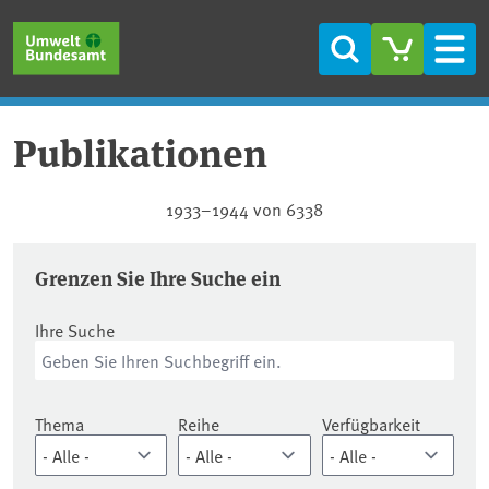
Direkt zum Inhalt
Direkt zum Hauptmenü
Direkt zur Fußzeile
Suche
Men
Publikationen
Publikationen
1933–1944 von 6338
Grenzen Sie Ihre Suche ein
Ihre Suche
Thema
Reihe
Verfügbarkeit