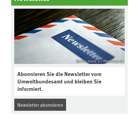
Boden des Jahres ausgewählt und
was passiert eigentlich während
eines solchen Bodenjahres? Infos
dazu gibt es im aktuellen Podcast
„Soilcast“. Jetzt reinhören:
https://soilcast.de/interview/sc20
2-interview-die-kuer-der-krume/
Quelle: maria_a / Photocase.de
Abonnieren Sie die Newsletter vom
Umweltbundesamt und bleiben Sie
informiert.
Newsletter abonnieren