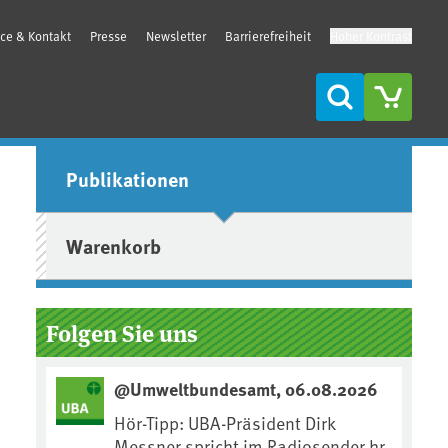
ice & Kontakt
Presse
Newsletter
Barrierefreiheit
Hoher Kontrast
Suche
Seitenleiste
Publikationen
Warenkorb
Folgen Sie uns
@Umweltbundesamt, 06.08.2026
Hör-Tipp: UBA-Präsident Dirk
Messner spricht im Radiosender hr