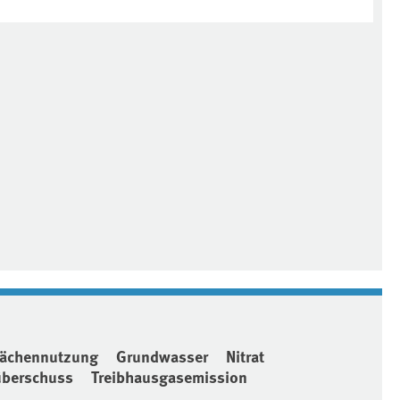
lächennutzung
Grundwasser
Nitrat
überschuss
Treibhausgasemission