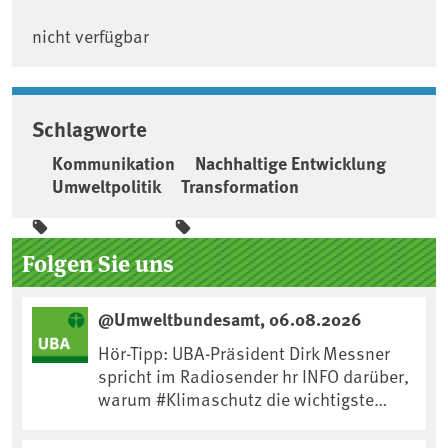
nicht verfügbar
Schlagworte
Kommunikation
Nachhaltige Entwicklung
Umweltpolitik
Transformation
Seitenleiste
Folgen Sie uns
@Umweltbundesamt, 06.08.2026
Hör-Tipp: UBA-Präsident Dirk Messner
spricht im Radiosender hr INFO darüber,
warum #Klimaschutz die wichtigste
Maßnahme gegen #Hitze ist und wie wir
uns an Klimafolgen anpassen können: