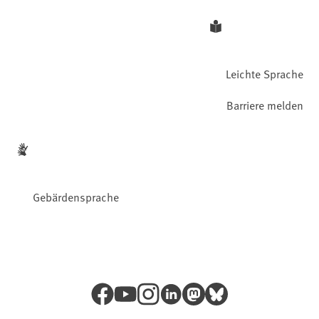
Leichte Sprache
Barriere melden
Gebärdensprache
Facebook
YouTube
Instagram
LinkedIn
Mastodon
Bluesky