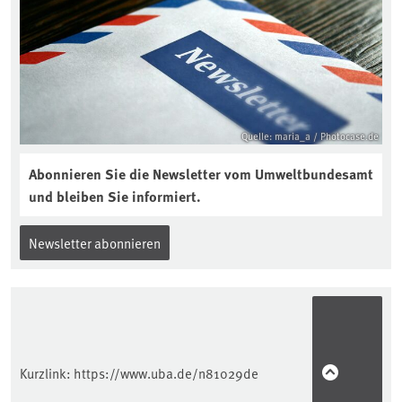
reinhören:
https://soilcast.de/interview/sc202-
interview-die-kuer-der-krume/
Quelle: maria_a / Photocase.de
Abonnieren Sie die Newsletter vom Umweltbundesamt
und bleiben Sie informiert.
Newsletter abonnieren
Kurzlink:
https://www.uba.de/n81029de