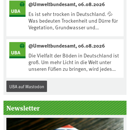
@Umweltbundesamt, 06.08.2026
https://www.ardsounds.de/episode/urn
:ard:episode:0e7cf1c4b819c26d/
Es ist sehr trocken in Deutschland. 💦
Was bedeuten Trockenheit und Dürre für
Vegetation, Grundwasser und
Landwirtschaft? Ist das bereits der
Klimawandel? Und wie können wir uns
@Umweltbundesamt, 06.08.2026
anpassen?🤔Antworten auf diese und
weitere Fragen auf unserer Webseite:
Die Vielfalt der Böden in Deutschland ist
www.uba.de/trockenheit #Trockenheit
groß. Um mehr Licht in die Welt unter
#Klimawandel
unseren Füßen zu bringen, wird jedes
Jahr am 5. Dezember, dem
Internationalen Tag des Bodens, der
UBA auf Mastodon
„Boden des Jahres“ vorgestellt. Das UBA
unterstützt die Aktion. Wer sitzt im
Kuratorium, wie wird der Boden des
Newsletter
Jahres ausgewählt und was passiert
eigentlich während eines solchen
Bodenjahres? Infos dazu gibt es im
aktuellen Podcast „Soilcast“. Jetzt