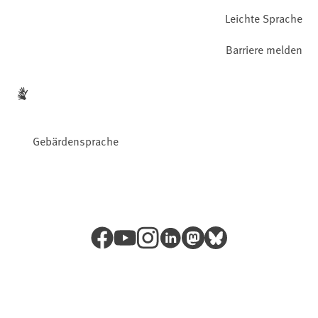
Leichte Sprache
Barriere melden
Gebärdensprache
Facebook
YouTube
Instagram
LinkedIn
Mastodon
Bluesky