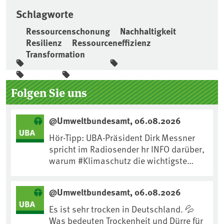
Schlagworte
Ressourcenschonung
Nachhaltigkeit
Resilienz
Ressourceneffizienz
Transformation
Seitenleiste
Folgen Sie uns
@Umweltbundesamt, 06.08.2026
Hör-Tipp: UBA-Präsident Dirk Messner
spricht im Radiosender hr INFO darüber,
warum #Klimaschutz die wichtigste
Maßnahme gegen #Hitze ist und wie wir
uns an Klimafolgen anpassen können:
@Umweltbundesamt, 06.08.2026
https://www.ardsounds.de/episode/urn
:ard:episode:0e7cf1c4b819c26d/
Es ist sehr trocken in Deutschland. 💦
Was bedeuten Trockenheit und Dürre für