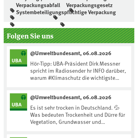
Verpackungsabfall
Verpackungsgesetz
Systembeteiligungspflichtige Verpackung
Seitenleiste
Folgen Sie uns
@Umweltbundesamt, 06.08.2026
Hör-Tipp: UBA-Präsident Dirk Messner
spricht im Radiosender hr INFO darüber,
warum #Klimaschutz die wichtigste
Maßnahme gegen #Hitze ist und wie wir
uns an Klimafolgen anpassen können:
@Umweltbundesamt, 06.08.2026
https://www.ardsounds.de/episode/urn
:ard:episode:0e7cf1c4b819c26d/
Es ist sehr trocken in Deutschland. 💦
Was bedeuten Trockenheit und Dürre für
Vegetation, Grundwasser und
Landwirtschaft? Ist das bereits der
Klimawandel? Und wie können wir uns