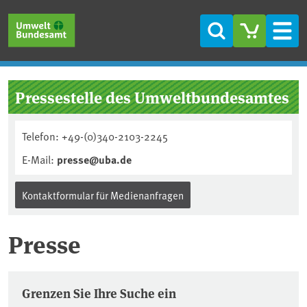
Direkt zum Inhalt
Direkt zum Hauptmenü
Direkt zur Fußzeile
Suche
Men
Pressestelle des Umweltbundesamtes
Telefon: +49-(0)340-2103-2245
E-Mail:
presse@uba.de
Kontaktformular für Medienanfragen
Presse
Pressemitteilungen
Grenzen Sie Ihre Suche ein