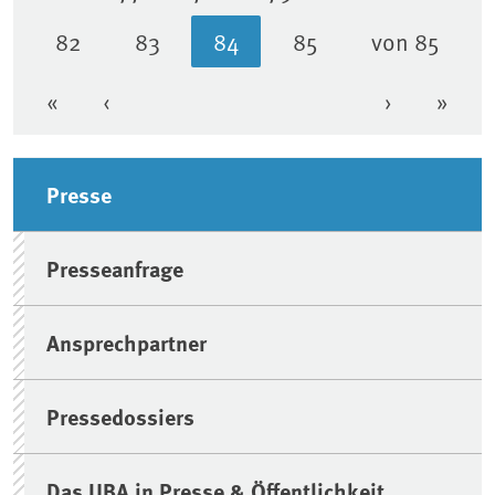
82
83
84
85
von 85
Seite
Seite
Aktuelle Seite
Seite
«
‹
›
»
Erste Seite
Vorherige Seite
Nächste Se
Letzt
Seitenleiste
Presse
Presseanfrage
Ansprechpartner
Pressedossiers
Das UBA in Presse & Öffentlichkeit