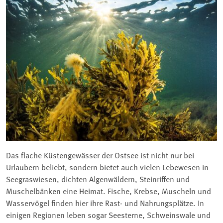
Das flache Küstengewässer der Ostsee ist nicht nur bei
Urlaubern beliebt, sondern bietet auch vielen Lebewesen in
Seegraswiesen, dichten Algenwäldern, Steinriffen und
Muschelbänken eine Heimat. Fische, Krebse, Muscheln und
Wasservögel finden hier ihre Rast- und Nahrungsplätze. In
einigen Regionen leben sogar Seesterne, Schweinswale und