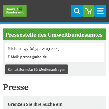
Direkt zum Inhalt
Direkt zum Hauptmenü
Direkt zur Fußzeile
Suche
Men
Pressestelle des Umweltbundesamtes
Telefon: +49-(0)340-2103-2245
E-Mail:
presse@uba.de
Kontaktformular für Medienanfragen
Presse
Pressemitteilungen
Grenzen Sie Ihre Suche ein