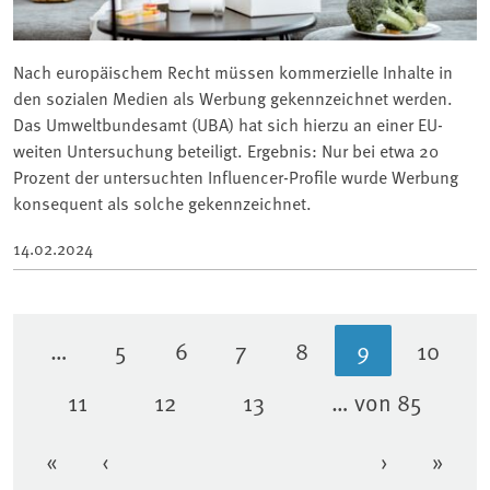
Nach europäischem Recht müssen kommerzielle Inhalte in
den sozialen Medien als Werbung gekennzeichnet werden.
Das Umweltbundesamt (UBA) hat sich hierzu an einer EU-
weiten Untersuchung beteiligt. Ergebnis: Nur bei etwa 20
Prozent der untersuchten Influencer-Profile wurde Werbung
konsequent als solche gekennzeichnet.
14.02.2024
…
5
6
7
8
9
10
Seite
Seite
Seite
Seite
Aktuelle Sei
Seite
11
12
13
… von 85
Seite
Seite
Seite
«
‹
›
»
Erste Seite
Vorherige Seite
Nächste Se
Letzt