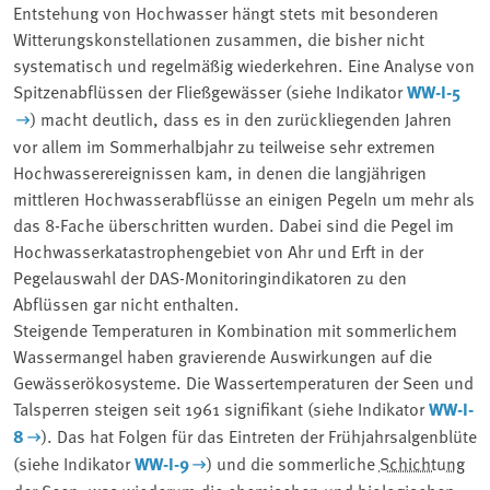
Entstehung von Hochwasser hängt stets mit besonderen
Witterungskonstellationen zusammen, die bisher nicht
systematisch und regelmäßig wiederkehren. Eine Analyse von
Spitzenabflüssen der Fließgewässer (siehe Indikator
WW-I-5
) macht deutlich, dass es in den zurückliegenden Jahren
vor allem im Sommerhalbjahr zu teilweise sehr extremen
Hochwasserereignissen kam, in denen die langjährigen
mittleren Hochwasserabflüsse an einigen Pegeln um mehr als
das 8-Fache überschritten wurden. Dabei sind die Pegel im
Hochwasserkatastrophengebiet von Ahr und Erft in der
Pegelauswahl der DAS-Monitoringindikatoren zu den
Abflüssen gar nicht enthalten.
Steigende Temperaturen in Kombination mit sommerlichem
Wassermangel haben gravierende Auswirkungen auf die
Gewässerökosysteme. Die Wassertemperaturen der Seen und
Talsperren steigen seit 1961 signifikant (siehe Indikator
WW-I-
8
). Das hat Folgen für das Eintreten der Frühjahrsalgenblüte
(siehe Indikator
WW-I-9
) und die sommerliche
Schichtung
der Seen, was wiederum die chemischen und biologischen