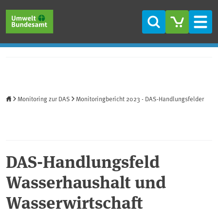
Direkt zum Inhalt
Direkt zum Hauptmenü
Direkt zur Fußzeile
Suche
Men
Startseite
Monitoring zur DAS
Monitoringbericht 2023 - DAS-Handlungsfelder
DAS-Handlungsfeld
Wasserhaushalt und
Wasserwirtschaft