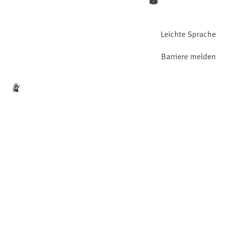
Leichte Sprache
Barriere melden
Gebärdensprache
Facebook
YouTube
Instagram
LinkedIn
Mastodon
Bluesky