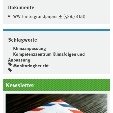
Associated content
Dokumente
WW Hintergrundpapier
(588,78 kB)
Schlagworte
Klimaanpassung
Kompetenzzentrum Klimafolgen und
Anpassung
Monitoringbericht
Seitenleiste
Newsletter