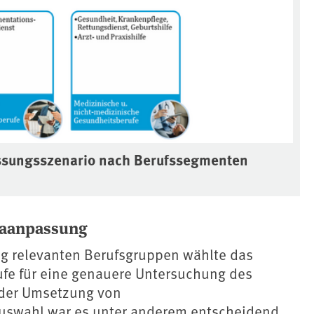
ssungsszenario nach Berufssegmenten
maanpassung
g relevanten Berufsgruppen wählte das
rufe für eine genauere Untersuchung des
 der Umsetzung von
swahl war es unter anderem entscheidend,