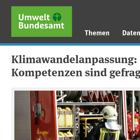
Direkt zum Inhalt
Direkt zum Hauptmenü
Direkt zur Fußzeile
Themen
Date
Klimawandelanpassung: 
Kompetenzen sind gefrag