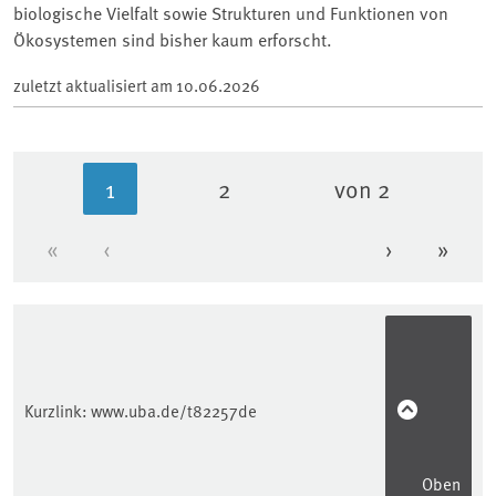
biologische Vielfalt sowie Strukturen und Funktionen von
Ökosystemen sind bisher kaum erforscht.
zuletzt aktualisiert am
10.06.2026
1
2
von 2
Aktuelle Seite
Seite
«
‹
›
»
Erste Seite
Vorherige Seite
Nächste Se
Letzt
Kurzlink:
www.uba.de/t82257de
Oben