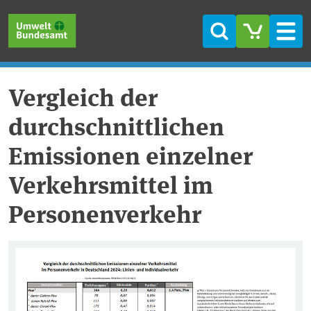
Direkt zum Inhalt
Direkt zum Hauptmenü
Direkt zur Fußzeile
Suche
Men
Vergleich der
durchschnittlichen
Emissionen einzelner
Verkehrsmittel im
Personenverkehr