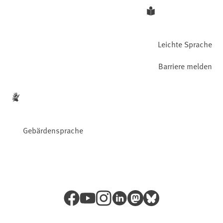
Leichte Sprache
Barriere melden
Gebärdensprache
Facebook
YouTube
Instagram
LinkedIn
Mastodon
Bluesky