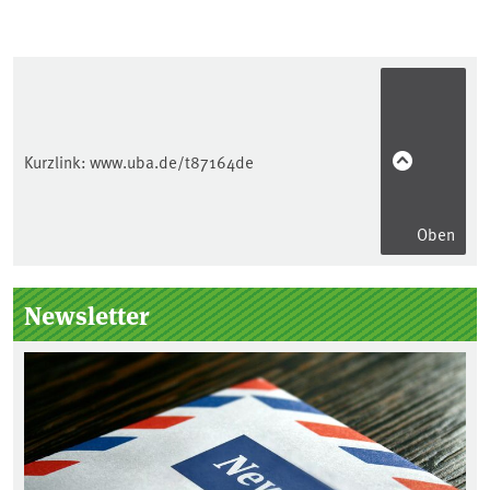
Kurzlink:
www.uba.de/t87164de
Oben
Seitenleiste
Newsletter