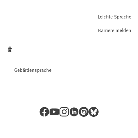
Leichte Sprache
Barriere melden
Gebärdensprache
Facebook
YouTube
Instagram
LinkedIn
Mastodon
Bluesky