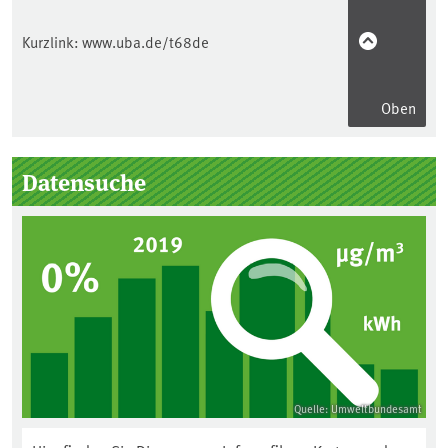
Kurzlink:
www.uba.de/t68de
Oben
Seitenleiste
Datensuche
Quelle: Umweltbundesamt