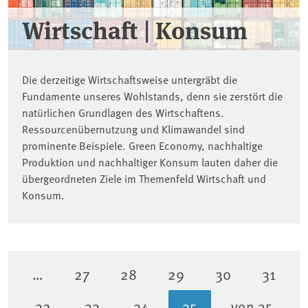
Wirtschaft | Konsum
Die derzeitige Wirtschaftsweise untergräbt die
Fundamente unseres Wohlstands, denn sie zerstört die
natürlichen Grundlagen des Wirtschaftens.
Ressourcenübernutzung und Klimawandel sind
prominente Beispiele. Green Economy, nachhaltige
Produktion und nachhaltiger Konsum lauten daher die
übergeordneten Ziele im Themenfeld Wirtschaft und
Konsum.
…
27
28
29
30
31
Seite
Seite
Seite
Seite
Seite
32
33
34
35
von 35