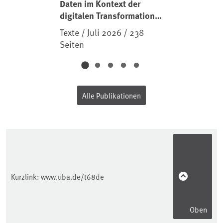
Daten im Kontext der
digitalen Transformation
der Industrie und der
Texte / Juli 2026 / 238
daran gekoppelten
Seiten
Prozesse und
Dienstleistungen
(Industrie 4.0)
Alle Publikationen
Kurzlink:
www.uba.de/t68de
Oben