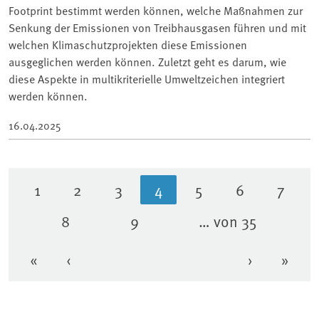
Footprint bestimmt werden können, welche Maßnahmen zur
Senkung der Emissionen von Treibhausgasen führen und mit
welchen Klimaschutzprojekten diese Emissionen
ausgeglichen werden können. Zuletzt geht es darum, wie
diese Aspekte in multikriterielle Umweltzeichen integriert
werden können.
16.04.2025
1
2
3
4
5
6
7
Seite
Seite
Seite
Aktuelle Seite
Seite
Seite
Seite
8
9
… von 35
Seite
Seite
«
‹
›
»
Erste Seite
Vorherige Seite
Nächste Se
Letzt