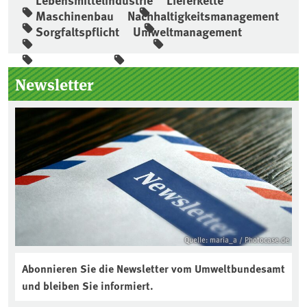
Maschinenbau
Nachhaltigkeitsmanagement
Sorgfaltspflicht
Umweltmanagement
Seitenleiste
Newsletter
Quelle: maria_a / Photocase.de
Abonnieren Sie die Newsletter vom Umweltbundesamt
und bleiben Sie informiert.