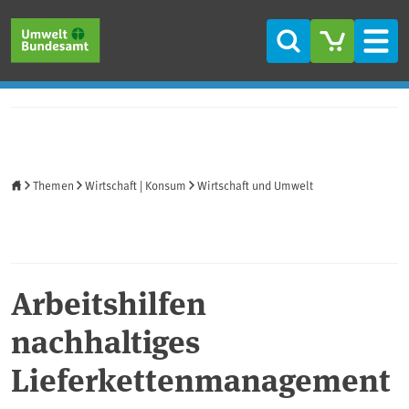
Direkt zum Inhalt
Direkt zum Hauptmenü
Direkt zur Fußzeile
Suche
Men
Startseite
Themen
Wirtschaft | Konsum
Wirtschaft und Umwelt
Arbeitshilfen
nachhaltiges
Lieferkettenmanagement