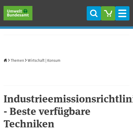
Direkt zum Inhalt
Direkt zum Hauptmenü
Direkt zur Fußzeile
Suche
Men
Startseite
Themen
Wirtschaft | Konsum
Industrieemissionsrichtlin
- Beste verfügbare
Techniken