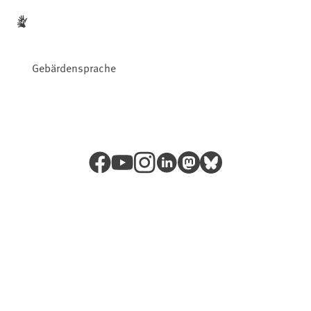
Gebärdensprache
Facebook
YouTube
Instagram
LinkedIn
Mastodon
Bluesky