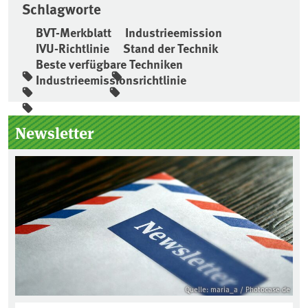
Schlagworte
BVT-Merkblatt
Industrieemission
IVU-Richtlinie
Stand der Technik
Beste verfügbare Techniken
Industrieemissionsrichtlinie
Seitenleiste
Newsletter
Quelle: maria_a / Photocase.de