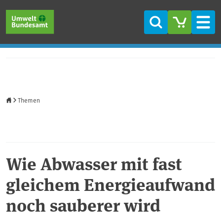
Direkt zum Inhalt
Direkt zum Hauptmenü
Direkt zur Fußzeile
Suche
Men
Startseite
Themen
Wie Abwasser mit fast
gleichem Energieaufwand
noch sauberer wird