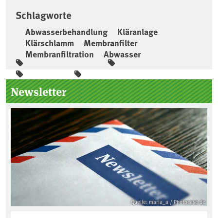
Schlagworte
Abwasserbehandlung
Kläranlage
Klärschlamm
Membranfilter
Membranfiltration
Abwasser
Seitenleiste
Newsletter
Quelle: maria_a / Photocase.de