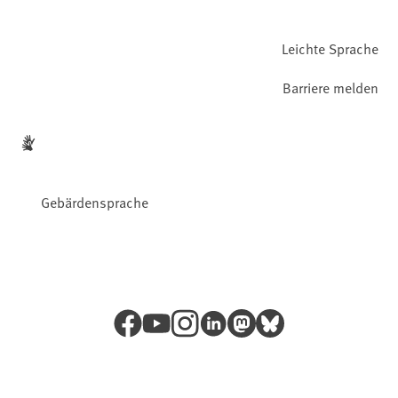
Leichte Sprache
Barriere melden
Gebärdensprache
Facebook
YouTube
Instagram
LinkedIn
Mastodon
Bluesky