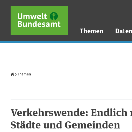
Direkt zum Inhalt
Direkt zum Hauptmenü
Direkt zur Fußzeile
Themen
Date
Startseite
Themen
Verkehrswende: Endlich 
Städte und Gemeinden