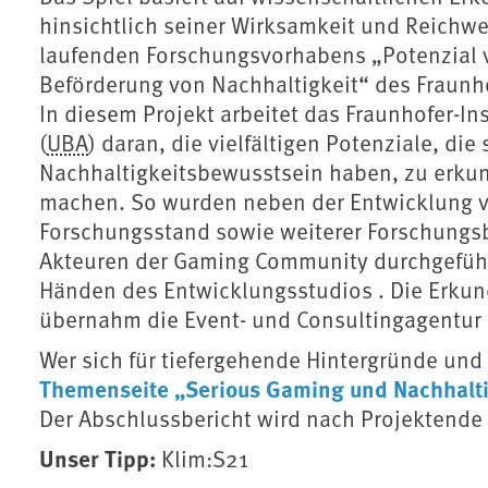
hinsichtlich seiner Wirksamkeit und Reichwe
laufenden Forschungsvorhabens „Potenzial v
Beförderung von Nachhaltigkeit“ des Fraunhof
In diesem Projekt arbeitet das Fraunhofer-
(
UBA
) daran, die vielfältigen Potenziale, die
Nachhaltigkeitsbewusstsein haben, zu erku
machen. So wurden neben der Entwicklung vo
Forschungsstand sowie weiterer Forschungsb
Akteuren der Gaming Community durchgeführt
Händen des Entwicklungsstudios . Die Erku
übernahm die Event- und Consultingagentur 
Wer sich für tiefergehende Hintergründe und
Themenseite „Serious Gaming und Nachhalti
Der Abschlussbericht wird nach Projektende 
Unser Tipp:
Klim:S21