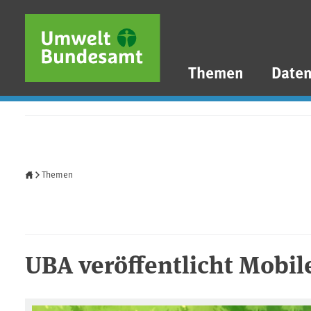
Direkt zum Inhalt
Direkt zum Hauptmenü
Direkt zur Fußzeile
Themen
Date
Startseite
Themen
UBA veröffentlicht Mobil