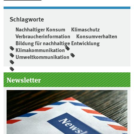
Schlagworte
Nachhaltiger Konsum
Klimaschutz
Verbraucherinformation
Konsumverhalten
Bildung für nachhaltige Entwicklung
Klimakommunikation
Umweltkommunikation
Seitenleiste
Newsletter