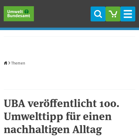
Direkt zum Inhalt
Direkt zum Hauptmenü
Direkt zur Fußzeile
Suche
Men
Startseite
Themen
UBA veröffentlicht 100.
Umwelttipp für einen
nachhaltigen Alltag