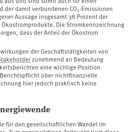
d aus und sind somit auch für einen
nd der damit verbundenen CO
-Emissionen
2
gener Aussage insgesamt 38 Prozent der
n Ökostromprodukte. Die Stromkennzeichnung
orgen, dass der Anteil der Ökostrom
uswirkungen der Geschäftstätigkeiten von
Stakeholder
zunehmend an Bedeutung
itsberichten eine wichtige Position
Berichtspflicht über nichtfinanzielle
ichnung hier jedoch praktisch keine
Energiewende
e für den gesellschaftlichen Wandel im
s. Zum gegenwärtigen Zeitpunkt liegt diese