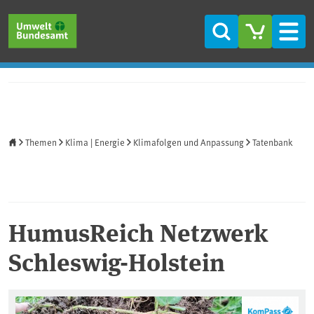
Direkt zum Inhalt
Direkt zum Hauptmenü
Direkt zur Fußzeile
Suche
Men
Startseite
Themen
Klima | Energie
Klimafolgen und Anpassung
Tatenbank
HumusReich Netzwerk
Schleswig-Holstein