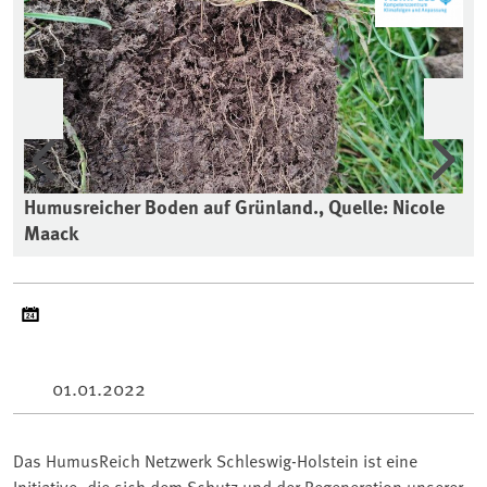
Vorherige
Wei
Humusreicher Boden auf Grünland., Quelle: Nicole
Maack
01.01.2022
Das HumusReich Netzwerk Schleswig-Holstein ist eine
Initiative, die sich dem Schutz und der Regeneration unserer