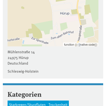
function () { [native code] }
Mühlenstraße 14
24975
Hürup
Deutschland
Schleswig-Holstein
Kategorien
Starkregen/Sturzfluten
Trockenheit