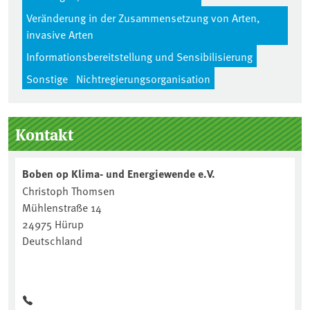
Veränderung in der Zusammensetzung von Arten,
invasive Arten
Informationsbereitstellung und Sensibilisierung
Sonstige
Nichtregierungsorganisation
Seitenleiste
Kontakt
Boben op Klima- und Energiewende e.V.
Christoph Thomsen
Mühlenstraße 14
24975 Hürup
Deutschland