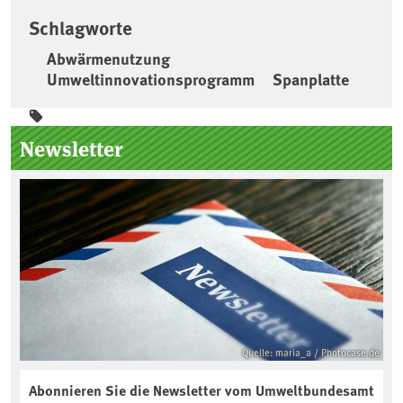
Schlagworte
Abwärmenutzung
Umweltinnovationsprogramm
Spanplatte
Seitenleiste
Newsletter
Quelle: maria_a / Photocase.de
Abonnieren Sie die Newsletter vom Umweltbundesamt