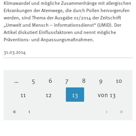
Klimawandel und mögliche Zusammenhänge mit allergischen
Erkrankungen der Atemwege, die durch Pollen hervorgerufen
werden, sind Thema der Ausgabe 01/2014 der Zeitschrift
„Umwelt und Mensch – Informationsdienst“ (UMID). Der
Artikel diskutiert Einflussfaktoren und nennt mögliche
Präventions- und Anpassungsmaßnahmen.
31.03.2014
…
5
6
7
8
9
10
Seite
Seite
Seite
Seite
Seite
Seite
11
12
13
von 13
Seite
Seite
Aktuelle Seite
«
‹
›
»
Erste Seite
Vorherige Seite
Nächste Se
Letzt