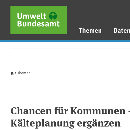
Direkt zum Inhalt
Direkt zum Hauptmenü
Direkt zur Fußzeile
Themen
Date
Startseite
Themen
Chancen für Kommunen 
Kälteplanung ergänzen