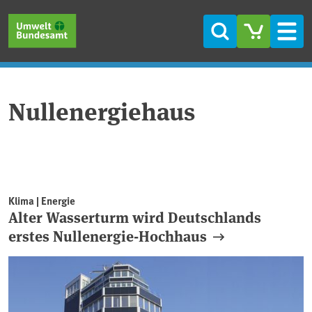
Direkt zum Inhalt
Direkt zum Hauptmenü
Direkt zur Fußzeile
Suche
Men
Nullenergiehaus
Klima | Energie
Alter Wasserturm wird Deutschlands
erstes Nullenergie-Hochhaus