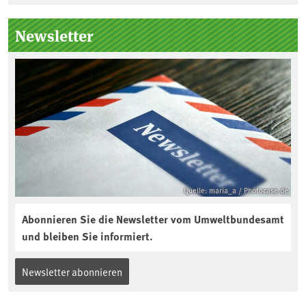
Seitenleiste
Newsletter
Quelle: maria_a / Photocase.de
Abonnieren Sie die Newsletter vom Umweltbundesamt
und bleiben Sie informiert.
Newsletter abonnieren