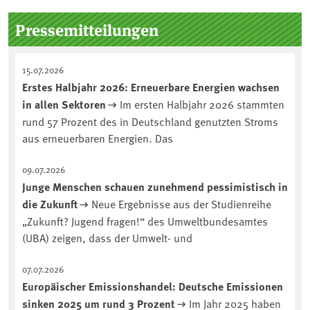
Kuratorium, wie wird der Boden des
Pressemitteilungen
Jahres ausgewählt und was passiert
eigentlich während eines solchen
Bodenjahres? Infos dazu gibt es im
15.07.2026
aktuellen Podcast „Soilcast“. Jetzt
Erstes Halbjahr 2026: Erneuerbare Energien wachsen
reinhören:
in allen Sektoren
Im ersten Halbjahr 2026 stammten
https://soilcast.de/interview/sc202-
rund 57 Prozent des in Deutschland genutzten Stroms
interview-die-kuer-der-krume/
aus erneuerbaren Energien. Das
09.07.2026
Junge Menschen schauen zunehmend pessimistisch in
die Zukunft
Neue Ergebnisse aus der Studienreihe
„Zukunft? Jugend fragen!“ des Umweltbundesamtes
(UBA) zeigen, dass der Umwelt- und
07.07.2026
Europäischer Emissionshandel: Deutsche Emissionen
sinken 2025 um rund 3 Prozent
Im Jahr 2025 haben