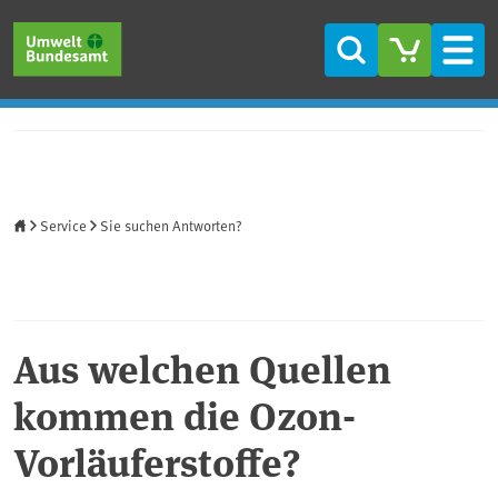
Direkt zum Inhalt
Direkt zum Hauptmenü
Direkt zur Fußzeile
Suche
Men
Startseite
Service
Sie suchen Antworten?
Aus welchen Quellen
kommen die Ozon-
Vorläuferstoffe?