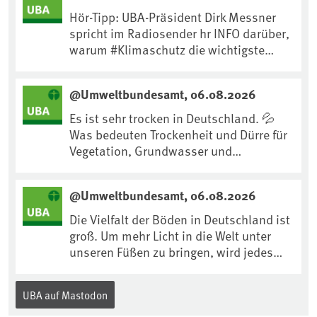
Hör-Tipp: UBA-Präsident Dirk Messner
spricht im Radiosender hr INFO darüber,
warum #Klimaschutz die wichtigste
Maßnahme gegen #Hitze ist und wie wir
uns an Klimafolgen anpassen können:
@Umweltbundesamt, 06.08.2026
https://www.ardsounds.de/episode/urn
:ard:episode:0e7cf1c4b819c26d/
Es ist sehr trocken in Deutschland. 💦
Was bedeuten Trockenheit und Dürre für
Vegetation, Grundwasser und
Landwirtschaft? Ist das bereits der
Klimawandel? Und wie können wir uns
@Umweltbundesamt, 06.08.2026
anpassen?🤔Antworten auf diese und
weitere Fragen auf unserer Webseite:
Die Vielfalt der Böden in Deutschland ist
www.uba.de/trockenheit #Trockenheit
groß. Um mehr Licht in die Welt unter
#Klimawandel
unseren Füßen zu bringen, wird jedes
Jahr am 5. Dezember, dem
Internationalen Tag des Bodens, der
UBA auf Mastodon
„Boden des Jahres“ vorgestellt. Das UBA
unterstützt die Aktion. Wer sitzt im