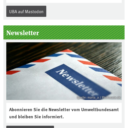
Jahr am 5. Dezember, dem
Internationalen Tag des Bodens, der
UBA auf Mastodon
„Boden des Jahres“ vorgestellt. Das UBA
unterstützt die Aktion. Wer sitzt im
Kuratorium, wie wird der Boden des
Newsletter
Jahres ausgewählt und was passiert
eigentlich während eines solchen
Bodenjahres? Infos dazu gibt es im
aktuellen Podcast „Soilcast“. Jetzt
reinhören:
https://soilcast.de/interview/sc202-
interview-die-kuer-der-krume/
Quelle: maria_a / Photocase.de
Abonnieren Sie die Newsletter vom Umweltbundesamt
und bleiben Sie informiert.