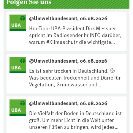
Folgen Sie uns
@Umweltbundesamt, 06.08.2026
Hör-Tipp: UBA-Präsident Dirk Messner
spricht im Radiosender hr INFO darüber,
warum #Klimaschutz die wichtigste
Maßnahme gegen #Hitze ist und wie wir
uns an Klimafolgen anpassen können:
@Umweltbundesamt, 06.08.2026
https://www.ardsounds.de/episode/urn
:ard:episode:0e7cf1c4b819c26d/
Es ist sehr trocken in Deutschland. 💦
Was bedeuten Trockenheit und Dürre für
Vegetation, Grundwasser und
Landwirtschaft? Ist das bereits der
Klimawandel? Und wie können wir uns
@Umweltbundesamt, 06.08.2026
anpassen?🤔Antworten auf diese und
weitere Fragen auf unserer Webseite:
Die Vielfalt der Böden in Deutschland ist
www.uba.de/trockenheit #Trockenheit
groß. Um mehr Licht in die Welt unter
#Klimawandel
unseren Füßen zu bringen, wird jedes