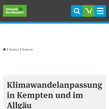
Direkt zum Inhalt
Direkt zum Hauptmenü
Direkt zur Fußzeile
Suche
Men
Startseite
Service
Termine
Klimawandelanpassung
in Kempten und im
Allgäu