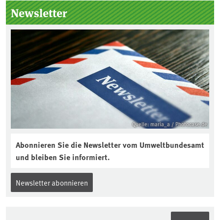
Kuratorium, wie wird der Boden des
Newsletter
Jahres ausgewählt und was passiert
eigentlich während eines solchen
Bodenjahres? Infos dazu gibt es im
aktuellen Podcast „Soilcast“. Jetzt
reinhören:
https://soilcast.de/interview/sc202-
interview-die-kuer-der-krume/
Quelle: maria_a / Photocase.de
Abonnieren Sie die Newsletter vom Umweltbundesamt
und bleiben Sie informiert.
Newsletter abonnieren