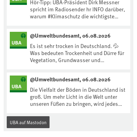
Hör-Tipp: UBA-Präsident Dirk Messner
spricht im Radiosender hr INFO darüber,
warum #Klimaschutz die wichtigste
Maßnahme gegen #Hitze ist und wie wir
uns an Klimafolgen anpassen können:
@Umweltbundesamt, 06.08.2026
https://www.ardsounds.de/episode/urn
:ard:episode:0e7cf1c4b819c26d/
Es ist sehr trocken in Deutschland. 💦
Was bedeuten Trockenheit und Dürre für
Vegetation, Grundwasser und
Landwirtschaft? Ist das bereits der
Klimawandel? Und wie können wir uns
@Umweltbundesamt, 06.08.2026
anpassen?🤔Antworten auf diese und
weitere Fragen auf unserer Webseite:
Die Vielfalt der Böden in Deutschland ist
www.uba.de/trockenheit #Trockenheit
groß. Um mehr Licht in die Welt unter
#Klimawandel
unseren Füßen zu bringen, wird jedes
Jahr am 5. Dezember, dem
Internationalen Tag des Bodens, der
UBA auf Mastodon
„Boden des Jahres“ vorgestellt. Das UBA
unterstützt die Aktion. Wer sitzt im