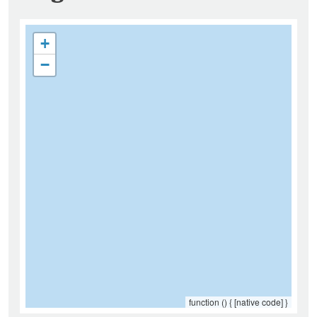
+
−
function () { [native code] }