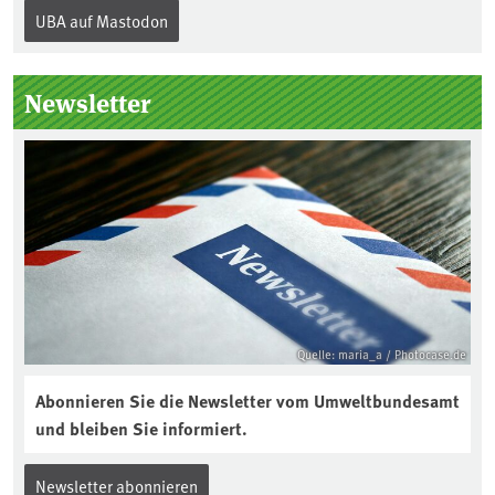
Internationalen Tag des Bodens, der
UBA auf Mastodon
„Boden des Jahres“ vorgestellt. Das UBA
unterstützt die Aktion. Wer sitzt im
Kuratorium, wie wird der Boden des
Newsletter
Jahres ausgewählt und was passiert
eigentlich während eines solchen
Bodenjahres? Infos dazu gibt es im
aktuellen Podcast „Soilcast“. Jetzt
reinhören:
https://soilcast.de/interview/sc202-
interview-die-kuer-der-krume/
Quelle: maria_a / Photocase.de
Abonnieren Sie die Newsletter vom Umweltbundesamt
und bleiben Sie informiert.
Newsletter abonnieren