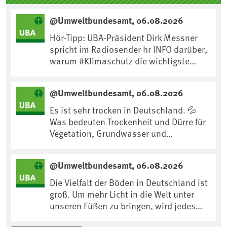
@Umweltbundesamt, 06.08.2026
Hör-Tipp: UBA-Präsident Dirk Messner
spricht im Radiosender hr INFO darüber,
warum #Klimaschutz die wichtigste
Maßnahme gegen #Hitze ist und wie wir
uns an Klimafolgen anpassen können:
@Umweltbundesamt, 06.08.2026
https://www.ardsounds.de/episode/urn
:ard:episode:0e7cf1c4b819c26d/
Es ist sehr trocken in Deutschland. 💦
Was bedeuten Trockenheit und Dürre für
Vegetation, Grundwasser und
Landwirtschaft? Ist das bereits der
Klimawandel? Und wie können wir uns
@Umweltbundesamt, 06.08.2026
anpassen?🤔Antworten auf diese und
weitere Fragen auf unserer Webseite:
Die Vielfalt der Böden in Deutschland ist
www.uba.de/trockenheit #Trockenheit
groß. Um mehr Licht in die Welt unter
#Klimawandel
unseren Füßen zu bringen, wird jedes
Jahr am 5. Dezember, dem