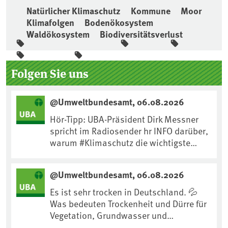
Natürlicher Klimaschutz
Kommune
Moor
Klimafolgen
Bodenökosystem
Waldökosystem
Biodiversitätsverlust
Seitenleiste
Folgen Sie uns
@Umweltbundesamt, 06.08.2026
Hör-Tipp: UBA-Präsident Dirk Messner
spricht im Radiosender hr INFO darüber,
warum #Klimaschutz die wichtigste
Maßnahme gegen #Hitze ist und wie wir
uns an Klimafolgen anpassen können:
@Umweltbundesamt, 06.08.2026
https://www.ardsounds.de/episode/urn
:ard:episode:0e7cf1c4b819c26d/
Es ist sehr trocken in Deutschland. 💦
Was bedeuten Trockenheit und Dürre für
Vegetation, Grundwasser und
Landwirtschaft? Ist das bereits der