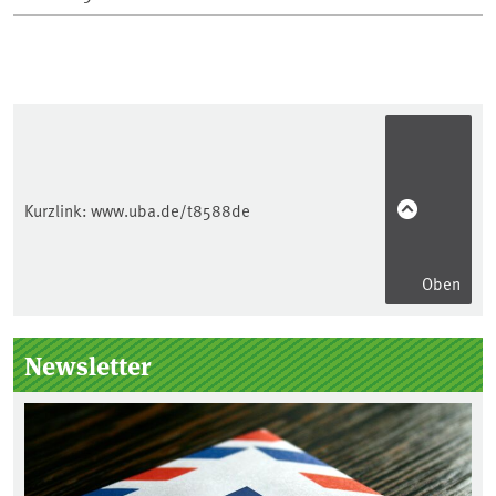
Kurzlink:
www.uba.de/t8588de
Oben
Seitenleiste
Newsletter