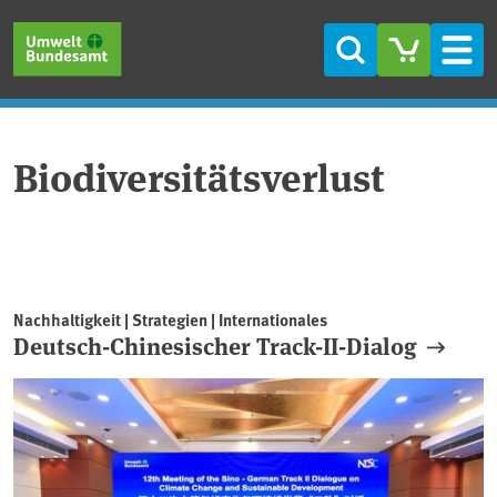
Direkt zum Inhalt
Direkt zum Hauptmenü
Direkt zur Fußzeile
Suche
Men
Biodiversitätsverlust
Nachhaltigkeit | Strategien | Internationales
Deutsch-Chinesischer Track-II-Dialog