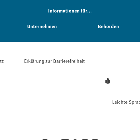
Informationen für...
Unternehmen
Behörden
tz
Erklärung zur Barrierefreiheit
Leichte Spra
Facebook
YouTube
Instagram
LinkedIn
Mastodon
Bluesky