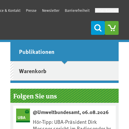
ice & Kontakt
Presse
Newsletter
Barrierefreiheit
Hoher Kontrast
Suche
Seitenleiste
Publikationen
Warenkorb
Folgen Sie uns
@Umweltbundesamt, 06.08.2026
Hör-Tipp: UBA-Präsident Dirk
Messner spricht im Radiosender hr