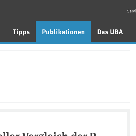
Serv
n
Tipps
Publikationen
Das UBA
ller Vergleich der P-