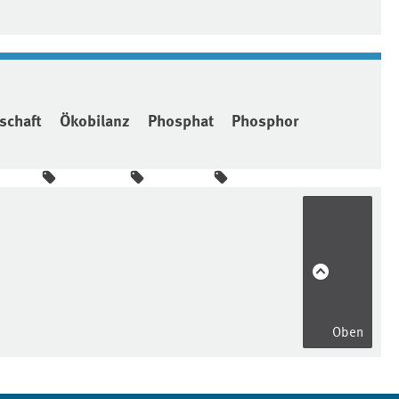
tschaft
Ökobilanz
Phosphat
Phosphor
Oben