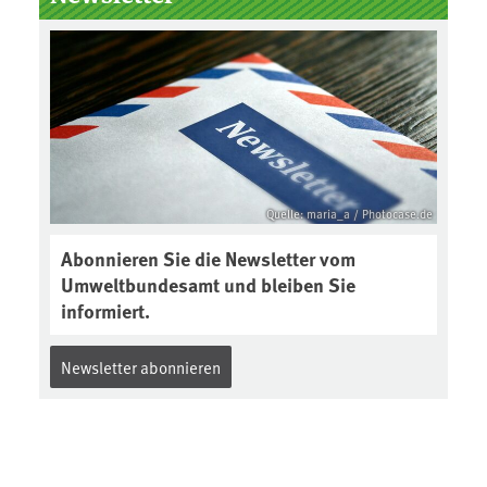
Boden des Jahres ausgewählt und
was passiert eigentlich während
eines solchen Bodenjahres? Infos
dazu gibt es im aktuellen Podcast
„Soilcast“. Jetzt reinhören:
https://soilcast.de/interview/sc20
2-interview-die-kuer-der-krume/
Quelle: maria_a / Photocase.de
Abonnieren Sie die Newsletter vom
Umweltbundesamt und bleiben Sie
informiert.
Newsletter abonnieren